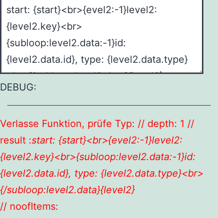
DEBUG:
Verlasse Funktion, prüfe Typ: // depth: 1 //
result :
start: {start}<br>{evel2:-1}level2:
{level2.key}<br>{subloop:level2.data:-1}id:
{level2.data.id}, type: {level2.data.type}<br>
{/subloop:level2.data}{level2}
// noofItems: