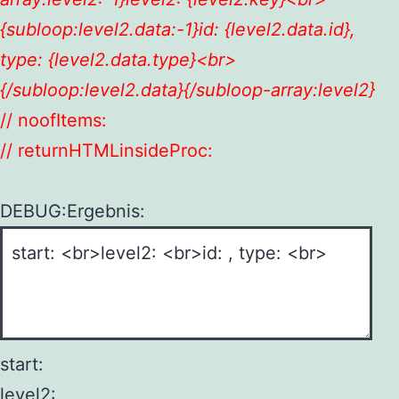
{subloop:level2.data:-1}id: {level2.data.id},
type: {level2.data.type}<br>
{/subloop:level2.data}{/subloop-array:level2}
// noofItems:
// returnHTMLinsideProc:
DEBUG:Ergebnis:
start:
level2: