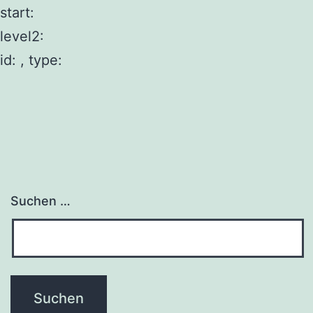
start:
level2:
id: , type:
Suchen …