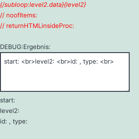
{/subloop:level2.data}{level2}
// noofItems:
// returnHTMLinsideProc:
DEBUG:Ergebnis:
start:
level2:
id: , type: